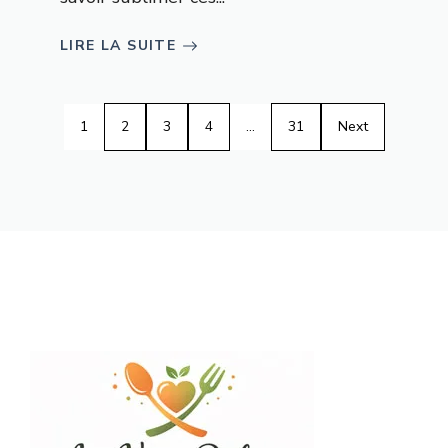
LIRE LA SUITE
1
2
3
4
…
31
Next