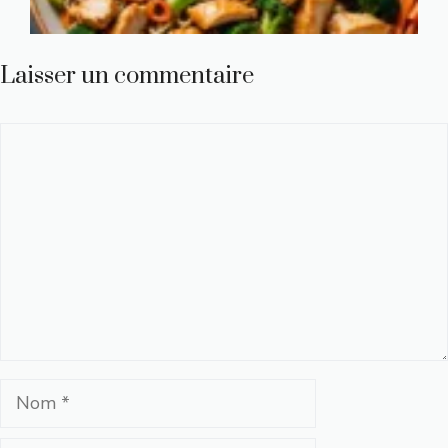
Laisser un commentaire
Commentaire
Nom