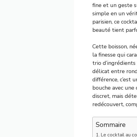
fine et un geste
simple en un véri
parisien, ce cockt
beauté tient parfo
Cette boisson, née
la finesse qui ca
trio d’ingrédients
délicat entre rond
différence, c’est 
bouche avec une d
discret, mais dét
redécouvert, comp
Sommaire
Le cocktail au co