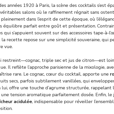
es années 1920 à Paris, la scène des cocktails s’est ép
 véritables salons où le raffinement régnait sans ostent
t pleinement dans l’esprit de cette époque, où l’éléganc
s équilibre parfait entre goût et présentation. Contra
s qui s’appuient souvent sur des accessoires tape-à-l’œ
i, la recette repose sur une simplicité souveraine, qui 
e vue.
i restreint—cognac, triple sec et jus de citron—est loi
e. Il reflète l’approche parisienne de la mixologie, ave
aîtrise rare. Le cognac, cœur du cocktail, apporte une
r
uits secs, parfois subtilement vanillées, qui enveloppen
à lui, offre une touche d’agrume structurée, rappelant 
le une tension aromatique parfaitement dosée. Enfin, le j
îcheur acidulée
, indispensable pour réveiller l’ensembl
ition.