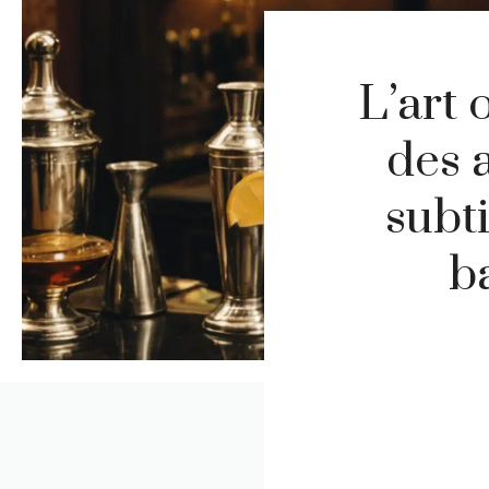
L’art 
des a
subt
b