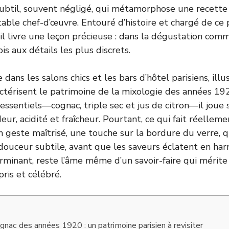
 subtil, souvent négligé, qui métamorphose une recet
table chef-d’œuvre. Entouré d’histoire et chargé de ce
ail livre une leçon précieuse : dans la dégustation comm
is aux détails les plus discrets.
 dans les salons chics et les bars d’hôtel parisiens, illu
ractérisent le patrimoine de la mixologie des années 1
 essentiels—cognac, triple sec et jus de citron—il joue s
eur, acidité et fraîcheur. Pourtant, ce qui fait réelleme
un geste maîtrisé, une touche sur la bordure du verre, q
ouceur subtile, avant que les saveurs éclatent en harm
erminant, reste l’âme même d’un savoir-faire qui mérite
ris et célébré.
gnac des années 1920 : un patrimoine parisien à revisiter