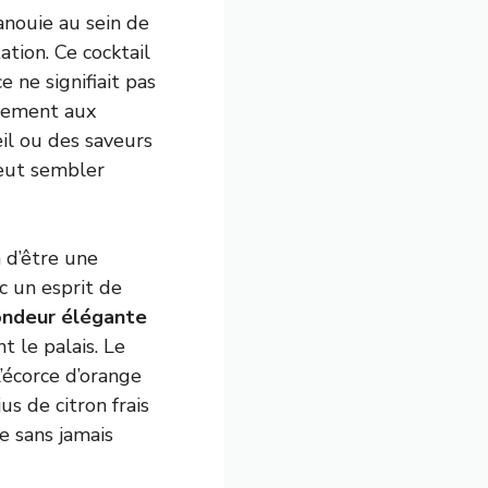
anouie au sein de
ation. Ce cocktail
e ne signifiait pas
irement aux
il ou des saveurs
peut sembler
n d’être une
c un esprit de
ondeur élégante
t le palais. Le
l’écorce d’orange
us de citron frais
e sans jamais