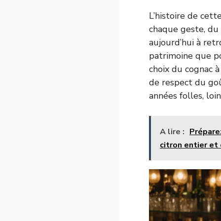
L’histoire de cett
chaque geste, du 
aujourd’hui à ret
patrimoine que pou
choix du cognac à 
de respect du goû
années folles, lo
A lire :
Préparez
citron entier et