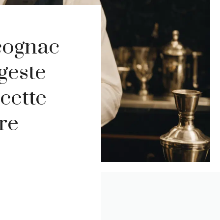
 cognac
 geste
cette
re