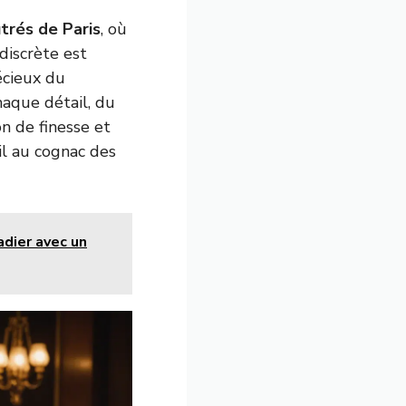
trés de Paris
, où
discrète est
écieux du
haque détail, du
on de finesse et
il au cognac des
adier avec un