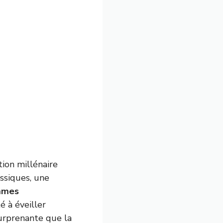
tion millénaire
assiques, une
mmes
é à éveiller
surprenante que la