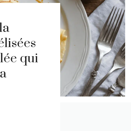
la
lisées
alée qui
la