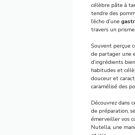
célèbre pâte à ta
tendre des pommes
l’écho d’une
gast
travers un prisme 
Souvent perçue co
de partager une e
d’ingrédients bie
habitudes et célè
douceur et caractè
caramélisé des p
Découvrez dans ce
de préparation, s
émerveiller vos co
Nutella, une mani