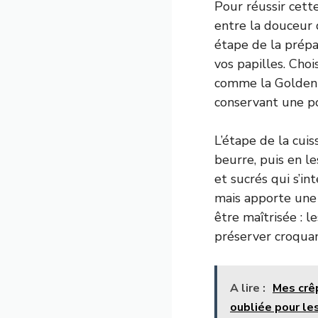
Pour réussir cett
entre la douceur
étape de la prépar
vos papilles. Cho
comme la Golden o
conservant une po
L’étape de la cui
beurre, puis en l
et sucrés qui s’in
mais apporte une 
être maîtrisée : 
préserver croquan
A lire :
Mes crêp
oubliée pour le