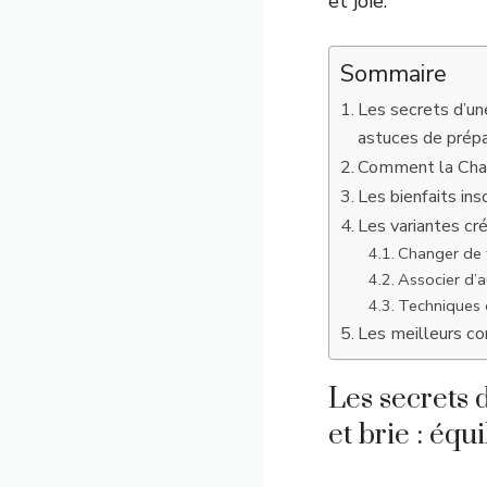
et joie.
Sommaire
Les secrets d’un
astuces de prépa
Comment la Chan
Les bienfaits in
Les variantes cr
Changer de 
Associer d’au
Techniques 
Les meilleurs co
Les secrets
et brie : équ