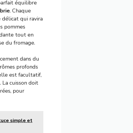
arfait équilibre
brie
. Chaque
délicat qui ravira
 des pommes
ndante tout en
sse du fromage.
oucement dans du
 arômes profonds
le est facultatif,
 La cuisson doit
rées, pour
tuce simple et