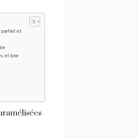
parfait et
ale
s et brie
aramélisées