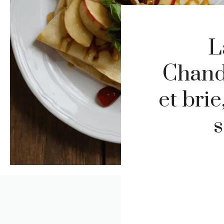
L
Chand
et brie
s