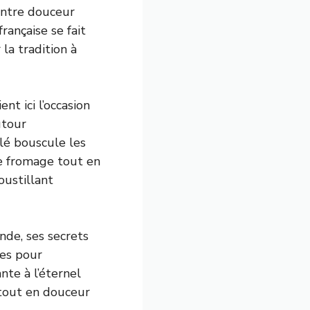
Entre douceur
ançaise se fait
 la tradition à
t ici l’occasion
utour
alé bouscule les
ce fromage tout en
oustillant
nde, ses secrets
ses pour
nte à l’éternel
 tout en douceur