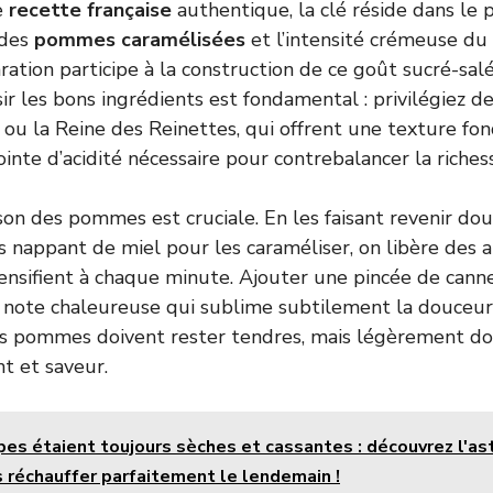
e
recette française
authentique, la clé réside dans le p
 des
pommes caramélisées
et l’intensité crémeuse du
ation participe à la construction de ce goût sucré-salé 
isir les bons ingrédients est fondamental : privilégiez
u la Reine des Reinettes, qui offrent une texture fo
inte d’acidité nécessaire pour contrebalancer la riche
sson des pommes est cruciale. En les faisant revenir d
es nappant de miel pour les caraméliser, on libère des
tensifient à chaque minute. Ajouter une pincée de cannel
note chaleureuse qui sublime subtilement la douceur.
les pommes doivent rester tendres, mais légèrement do
t et saveur.
es étaient toujours sèches et cassantes : découvrez l'as
s réchauffer parfaitement le lendemain !