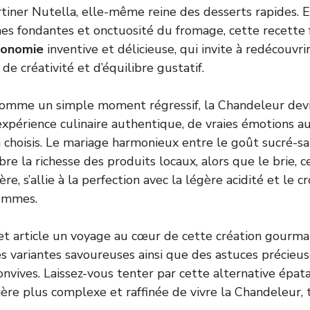
rtiner Nutella, elle-même reine des desserts rapides. 
 fondantes et onctuosité du fromage, cette recette fr
ronomie
inventive et délicieuse, qui invite à redécouvrir
de créativité et d’équilibre gustatif.
mme un simple moment régressif, la Chandeleur devien
xpérience culinaire authentique, de vraies émotions a
n choisis. Le mariage harmonieux entre le goût sucré-s
bre la richesse des produits locaux, alors que le brie, 
re, s’allie à la perfection avec la légère acidité et le cr
ommes.
t article un voyage au cœur de cette création gourma
es variantes savoureuses ainsi que des astuces précieu
nvives. Laissez-vous tenter par cette alternative épata
ère plus complexe et raffinée de vivre la Chandeleur,