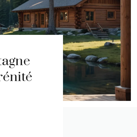
tagne
rénité