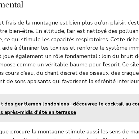
 mental
 et frais de la montagne est bien plus qu’un plaisir, c’es
re bien-être. En altitude, l’air est nettoyé des polluan
, ce qui stimule les capacités respiratoires. Cette ric
s, aide à éliminer les toxines et renforce le système imm
 joue également un rôle fondamental : loin du bruit des
’impose comme un véritable baume pour l’esprit. Ce sil
cours d’eau, du chant discret des oiseaux, des craqu
nt de sons apaisants qui favorisent la sérénité intérieur
et des gentlemen londoniens : découvrez le cocktail au c
s après-midis d'été en terrasse
ue procure la montagne stimule aussi les sens de man