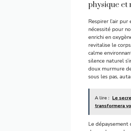
physique et
Respirer l’air pur
nécessité pour not
enrichi en oxygène
revitalise le corp
calme environnant
silence naturel s
doux murmure des 
sous les pas, auta
A lire :
Le secr
transformera vo
Le dépaysement q