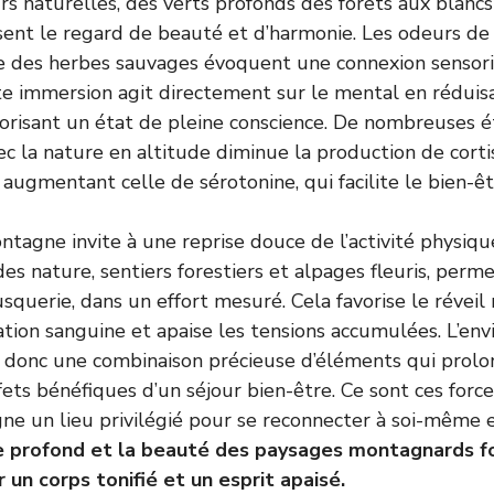
rs naturelles, des verts profonds des forêts aux blan
ent le regard de beauté et d’harmonie. Les odeurs de 
e des herbes sauvages évoquent une connexion sensori
tte immersion agit directement sur le mental en réduisa
avorisant un état de pleine conscience. De nombreuses
ec la nature en altitude diminue la production de cortis
 augmentant celle de sérotonine, qui facilite le bien-êt
ontagne invite à une reprise douce de l’activité physiq
des nature, sentiers forestiers et alpages fleuris, perm
squerie, dans un effort mesuré. Cela favorise le réveil
lation sanguine et apaise les tensions accumulées. L’e
 donc une combinaison précieuse d’éléments qui prolo
ffets bénéfiques d’un séjour bien-être. Ce sont ces for
ne un lieu privilégié pour se reconnecter à soi-même e
lme profond et la beauté des paysages montagnards f
 un corps tonifié et un esprit apaisé.