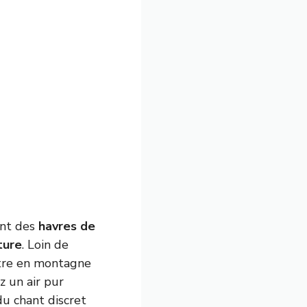
ont des
havres de
ture
. Loin de
-être en montagne
z un air pur
du chant discret