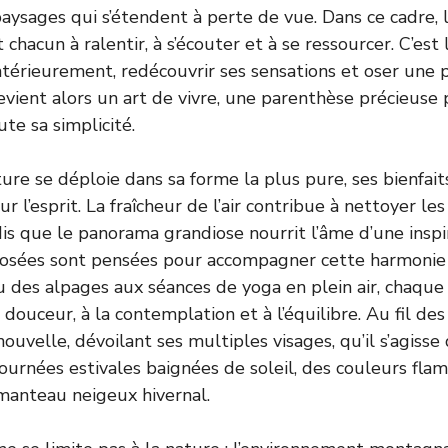
paysages qui s’étendent à perte de vue. Dans ce cadre
 chacun à ralentir, à s’écouter et à se ressourcer. C’est 
intérieurement, redécouvrir ses sensations et oser une 
vient alors un art de vivre, une parenthèse précieuse p
te sa simplicité.
ture se déploie dans sa forme la plus pure, ses bienfaits
r l’esprit. La fraîcheur de l’air contribue à nettoyer les
dis que le panorama grandiose nourrit l’âme d’une inspi
oposées sont pensées pour accompagner cette harmonie
eu des alpages aux séances de yoga en plein air, chaq
a douceur, à la contemplation et à l’équilibre. Au fil des
nouvelle, dévoilant ses multiples visages, qu’il s’agisse 
 journées estivales baignées de soleil, des couleurs fl
manteau neigeux hivernal.