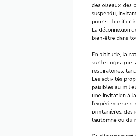
des oiseaux, des 
suspendu, invitant
pour se bonifier 
La déconnexion de
bien-être dans tou
En altitude, la na
sur le corps que su
respiratoires, tan
Les activités pr
paisibles au mili
une invitation à l
l’expérience se re
printanières, des
l’automne ou du 