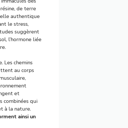
cs immaculés des
résine, de terre
elle authentique
nt le stress,
 études suggèrent
ol, l’hormone liée
re.
ue. Les chemins
ettent au corps
 musculaire,
nvironnement
ngent et
ces combinées qui
t à la nature.
orment ainsi un