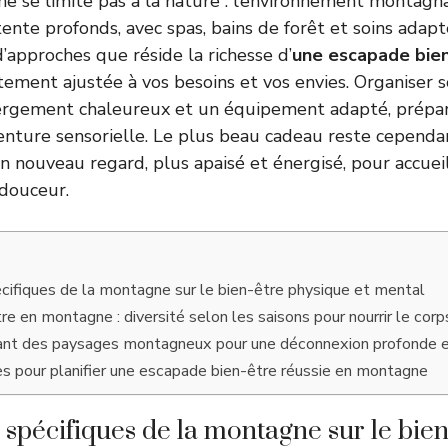
 se limite pas à la nature : l’environnement montagna
ente profonds, avec spas, bains de forêt et soins adapt
’approches que réside la richesse d’
une escapade bien
itement ajustée à vos besoins et vos envies. Organiser 
bergement chaleureux et un équipement adapté, prépar
venture sensorielle. Le plus beau cadeau reste cependan
n nouveau regard, plus apaisé et énergisé, pour accueil
 douceur.
écifiques de la montagne sur le bien-être physique et mental
re en montagne : diversité selon les saisons pour nourrir le corps
ant des paysages montagneux pour une déconnexion profonde e
es pour planifier une escapade bien-être réussie en montagne
s spécifiques de la montagne sur le bien