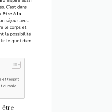
rd inspire aussi
és. C’est dans
-être à la
son séjour avec
e le corps et
t la possibilité
lir le quotidien
 et l’esprit
t durable
-être