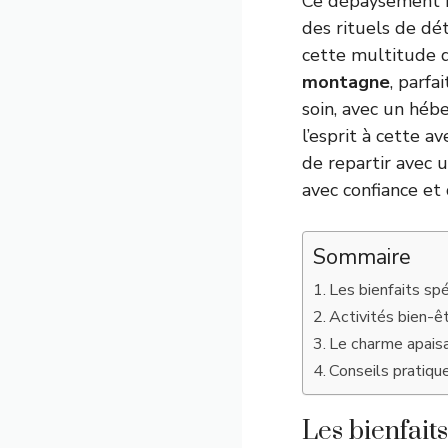
Ce dépaysement ne
des rituels de dét
cette multitude d
montagne
, parfa
soin, avec un hé
l’esprit à cette a
de repartir avec u
avec confiance et
Sommaire
Les bienfaits sp
Activités bien-êt
Le charme apais
Conseils pratiqu
Les bienfait