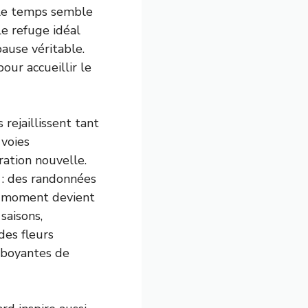
, le temps semble
le refuge idéal
pause véritable.
our accueillir le
 rejaillissent tant
 voies
ration nouvelle.
 : des randonnées
ue moment devient
 saisons,
des fleurs
amboyantes de