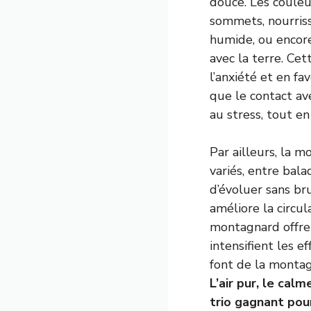
douce. Les couleu
sommets, nourriss
humide, ou encor
avec la terre. Ce
l’anxiété et en f
que le contact av
au stress, tout en
Par ailleurs, la m
variés, entre bala
d’évoluer sans bru
améliore la circu
montagnard offre
intensifient les e
font de la montag
L’air pur, le ca
trio gagnant pour