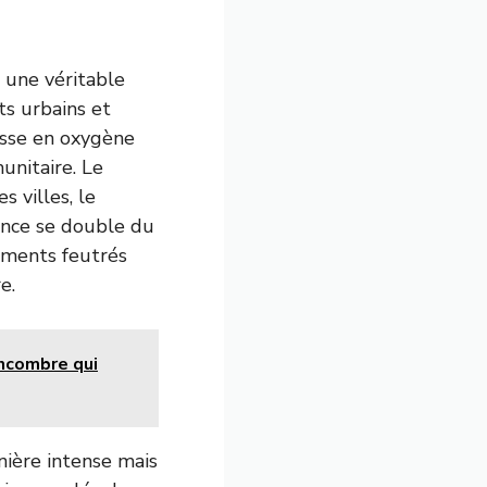
t une véritable
ts urbains et
hesse en oxygène
unitaire. Le
 villes, le
ence se double du
ements feutrés
e.
oncombre qui
ière intense mais