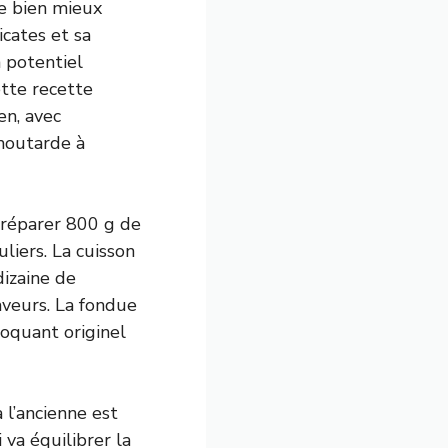
te bien mieux
icates et sa
 potentiel
ette recette
n, avec
 moutarde à
préparer 800 g de
liers. La cuisson
izaine de
aveurs. La fondue
roquant originel
 l’ancienne est
va équilibrer la