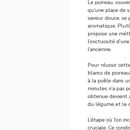
Le poireau, souve
qu’une place de si
saveur douce, se 
aromatique. Plutô
propose une méth
l’onctuosité d’un
l’ancienne.
Pour réussir cett
blancs de poireau
à la poêle dans 
minutes n’a pas p
obtenue devient a
du légume et le c
L’étape où l’on i
cruciale. Ce cond