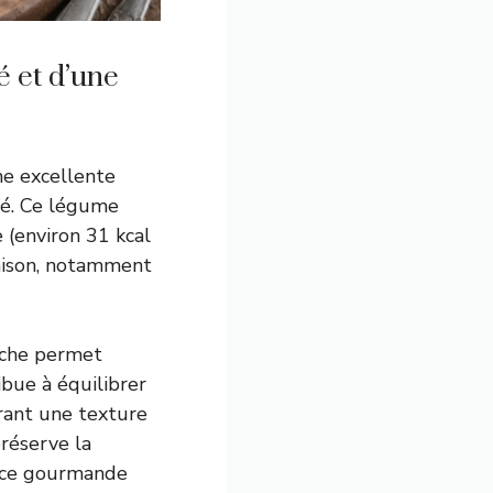
é et d’une
ne excellente
ité. Ce légume
e (environ 31 kcal
saison, notamment
aîche permet
ibue à équilibrer
frant une texture
réserve la
ence gourmande