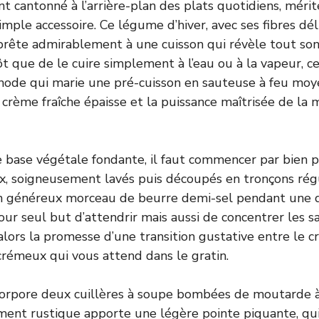
nt cantonné à l’arrière-plan des plats quotidiens, méri
mple accessoire. Ce légume d’hiver, avec ses fibres dél
prête admirablement à une cuisson qui révèle tout son
t que de le cuire simplement à l’eau ou à la vapeur, c
ode qui marie une pré-cuisson en sauteuse à feu moye
e crème fraîche épaisse et la puissance maîtrisée de la
e base végétale fondante, il faut commencer par bien 
x, soigneusement lavés puis découpés en tronçons régu
un généreux morceau de beurre demi-sel pendant une d
our seul but d’attendrir mais aussi de concentrer les s
lors la promesse d’une transition gustative entre le c
rémeux qui vous attend dans le gratin.
ncorpore deux cuillères à soupe bombées de moutarde à
iment rustique apporte une légère pointe piquante, qui 