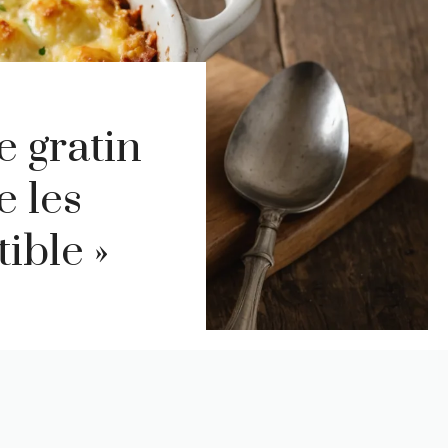
e gratin
e les
ible »