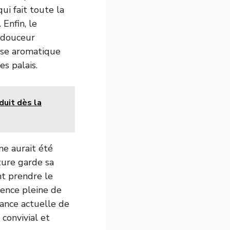
ui fait toute la
Enfin, le
 douceur
esse aromatique
es palais.
duit dès la
me aurait été
ture garde sa
nt prendre le
ience pleine de
dance actuelle de
 convivial et