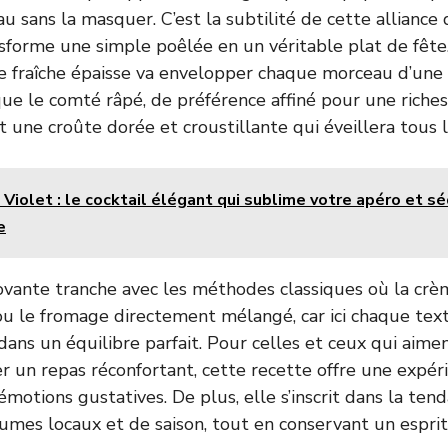
 sans la masquer. C’est la subtilité de cette alliance q
nsforme une simple poêlée en un véritable plat de fête. 
 fraîche épaisse va envelopper chaque morceau d’une
que le comté râpé, de préférence affiné pour une rich
 une croûte dorée et croustillante qui éveillera tous l
 Violet : le cocktail élégant qui sublime votre apéro et sé
e
ovante tranche avec les méthodes classiques où la crè
ou le fromage directement mélangé, car ici chaque tex
dans un équilibre parfait. Pour celles et ceux qui aime
 un repas réconfortant, cette recette offre une expér
motions gustatives. De plus, elle s’inscrit dans la ten
gumes locaux et de saison, tout en conservant un esprit