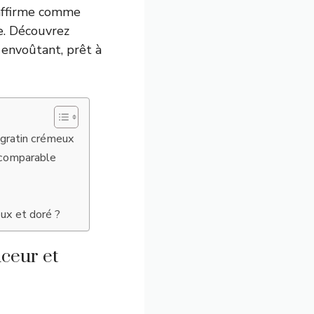
’affirme comme
e. Découvrez
envoûtant, prêt à
 gratin crémeux
incomparable
ux et doré ?
uceur et