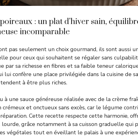
poireaux : un plat d’hiver sain, équilibr
meuse incomparable
ont pas seulement un choix gourmand, ils sont aussi u
elle pour ceux qui souhaitent se régaler sans culpabil
ue par sa richesse en fibres et sa faible teneur caloriqu
ui lui confère une place privilégiée dans la cuisine de 
tendent à être plus riches.
au à une sauce généreuse réalisée avec de la crème fr
in crémeux et onctueux sans excès, car le légume contr
 préparation. Cette recette respecte cette harmonie, of
 lourde, grâce notamment à sa cuisson graduelle qui p
res végétales tout en éveillant le palais à une expéri