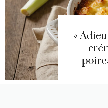
« Adieu
crém
poire