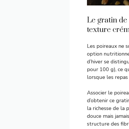
Le gratin de 
texture cré
Les poireaux ne s
option nutritionn
d’hiver se disting
pour 100 g), ce q
lorsque les repas 
Associer le poire
d’obtenir ce grat
la richesse de la
douce mais jamais
structure des fib