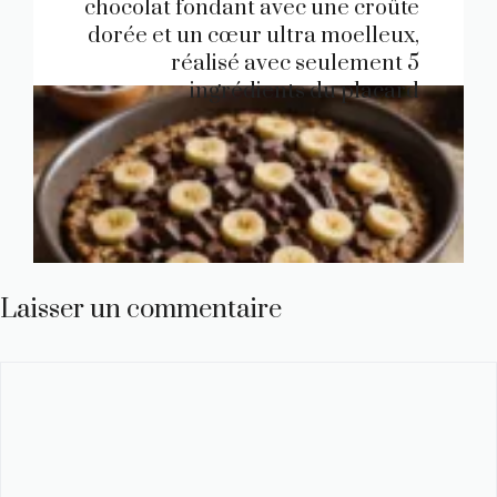
chocolat fondant avec une croûte
dorée et un cœur ultra moelleux,
réalisé avec seulement 5
ingrédients du placard
Laisser un commentaire
Commentaire