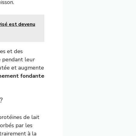
isson.
visé est devenu
ses et des
e pendant leur
outée et augmente
mement fondante
?
protéines de lait
orbés par les
trairement à la