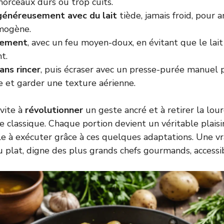
morceaux durs ou trop cuits.
généreusement avec du lait
tiède, jamais froid, pour 
mogène.
cement
, avec un feu moyen-doux, en évitant que le lai
t.
ans rincer
, puis écraser avec un presse-purée manuel 
e et garder une texture aérienne.
vite à
révolutionner
un geste ancré et à retirer la lo
e classique. Chaque portion devient un véritable plaisir
le à exécuter grâce à ces quelques adaptations. Une vr
lat, digne des plus grands chefs gourmands, accessib