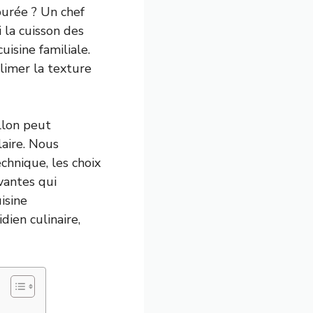
purée ? Un chef
i la cuisson des
isine familiale.
blimer la texture
llon peut
aire. Nous
chnique, les choix
ovantes qui
isine
dien culinaire,