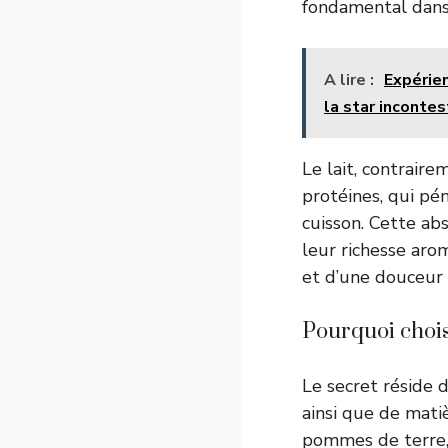
fondamental dans
A lire :
Expérien
la star inconte
Le lait, contrair
protéines, qui pé
cuisson. Cette a
leur richesse arom
et d’une douceur 
Pourquoi choisi
Le secret réside d
ainsi que de mati
pommes de terre, m