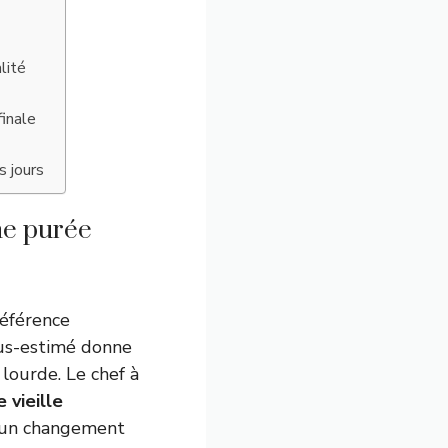
lité
finale
s jours
ne purée
référence
ous-estimé donne
lourde. Le chef à
 vieille
it un changement