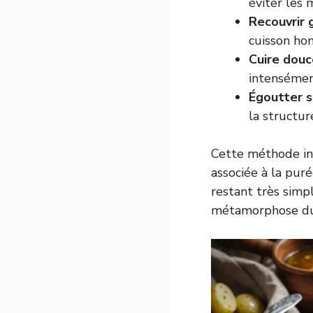
éviter les 
Recouvrir 
cuisson ho
Cuire dou
intensémen
Égoutter s
la structur
Cette méthode in
associée à la puré
restant très simp
métamorphose du p