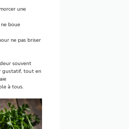
amorcer une
t ne boue
pour ne pas briser
urdeur souvent
 gustatif, tout en
aie
le à tous.