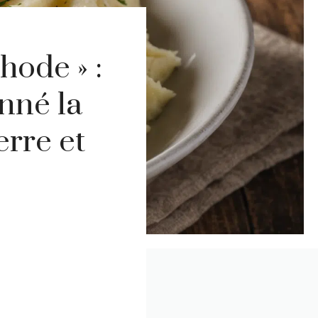
hode » :
nné la
rre et