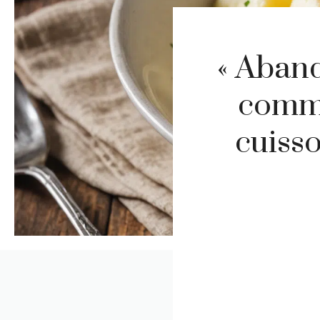
« Aband
comme
cuiss