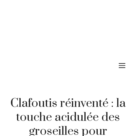
M
Clafoutis réinventé : la
touche acidulée des
groseilles pour