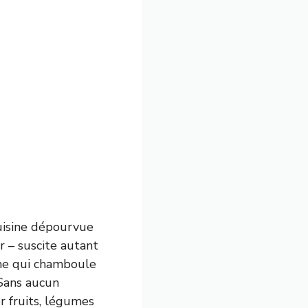
cuisine dépourvue
 – suscite autant
che qui chamboule
 Sans aucun
r fruits, légumes