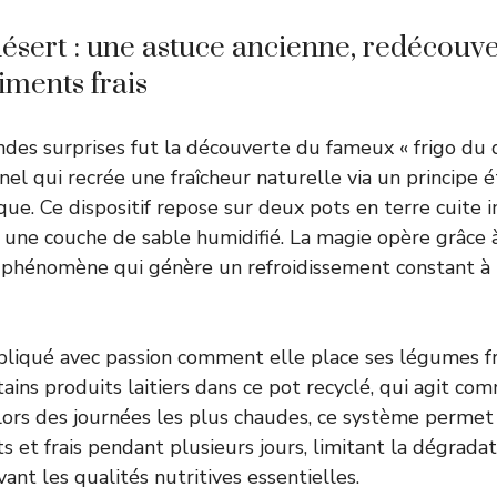
désert : une astuce ancienne, redécouv
iments frais
des surprises fut la découverte du fameux « frigo du d
nel qui recrée une fraîcheur naturelle via un princip
que. Ce dispositif repose sur deux pots en terre cuite 
e une couche de sable humidifié. La magie opère grâce à
n phénomène qui génère un refroidissement constant à l
pliqué avec passion comment elle place ses légumes fra
rtains produits laitiers dans ce pot recyclé, qui agit c
ors des journées les plus chaudes, ce système permet
 et frais pendant plusieurs jours, limitant la dégradati
ant les qualités nutritives essentielles.