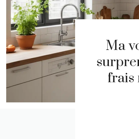
Ma vo
surpre
frai