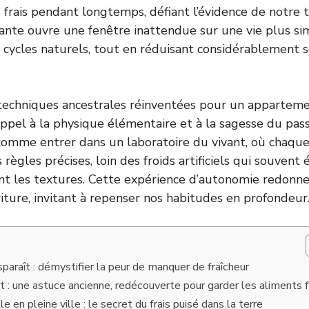
 frais pendant longtemps, défiant l’évidence de notre 
nte ouvre une fenêtre inattendue sur une vie plus si
 cycles naturels, tout en réduisant considérablement 
 techniques ancestrales réinventées pour un appartem
appel à la physique élémentaire et à la sagesse du pas
t comme entrer dans un laboratoire du vivant, où chaqu
 règles précises, loin des froids artificiels qui souvent 
nt les textures. Cette expérience d’autonomie redonne
riture, invitant à repenser nos habitudes en profondeur
sparaît : démystifier la peur de manquer de fraîcheur
t : une astuce ancienne, redécouverte pour garder les aliments f
e en pleine ville : le secret du frais puisé dans la terre