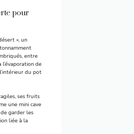
erte pour
ésert », un
e étonnamment
imbriqués, entre
 l’évaporation de
’intérieur du pot
giles, ses fruits
omme une mini cave
 de garder les
on liée à la