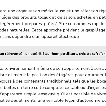
dans une organisation méticuleuse et une sélection ri
vilégie des produits locaux et de saison, achetés en pet
 légèrement préparés, prêts à être consommés rapide
des naturelles. Cette approche prévient le gaspillag
ur sans dépendre d’un appareil électrique.
n réinventé : un apéritif au rhum pétillant, chic et rafraîc
lise l’environnement même de son appartement à son a
’ombre et même la position des étagères pour optimiser 
ecours à des contenants traditionnels tels que les boca
es boîtes en terre cuite complète ce tableau d’ingénios
 d’apparence simple, enseigne qu’il est possible de viv
qualité des aliments, une véritable leçon d’autonomie po