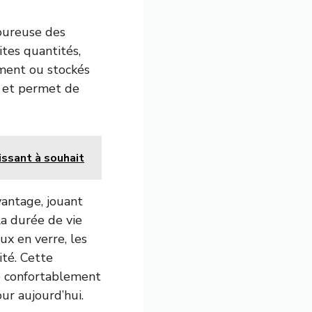
goureuse des
ites quantités,
ment ou stockés
e et permet de
hissant à souhait
vantage, jouant
la durée de vie
ux en verre, les
ité. Cette
re confortablement
ur aujourd’hui.