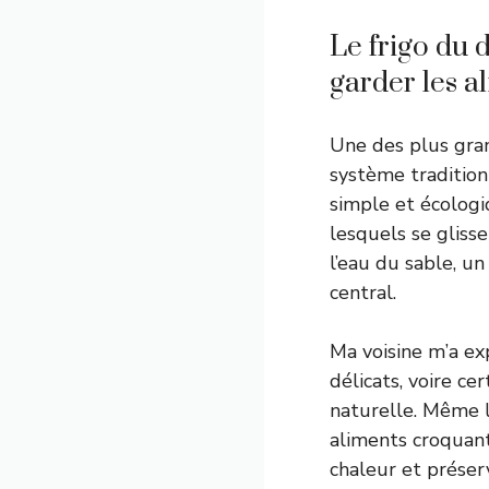
Le frigo du 
garder les al
Une des plus gran
système tradition
simple et écologi
lesquels se gliss
l’eau du sable, u
central.
Ma voisine m’a ex
délicats, voire ce
naturelle. Même l
aliments croquants
chaleur et préserv