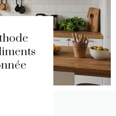
éthode
liments
onnée