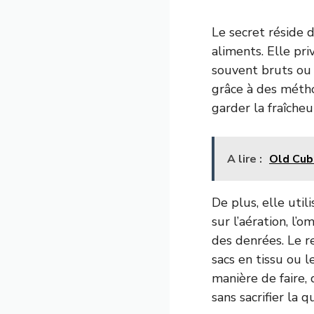
Le secret réside 
aliments. Elle pri
souvent bruts ou
grâce à des métho
garder la fraîche
A lire :
Old Cuba
De plus, elle uti
sur l’aération, l
des denrées. Le r
sacs en tissu ou l
manière de faire,
sans sacrifier la 