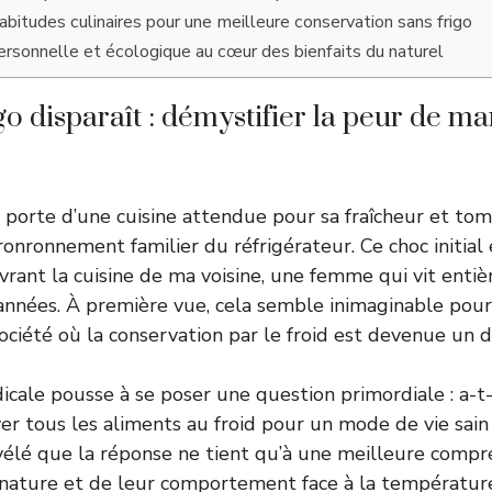
abitudes culinaires pour une meilleure conservation sans frigo
sonnelle et écologique au cœur des bienfaits du naturel
go disparaît : démystifier la peur de m
a porte d’une cuisine attendue pour sa fraîcheur et to
ronronnement familier du réfrigérateur. Ce choc initial e
vrant la cuisine de ma voisine, une femme qui vit entiè
années. À première vue, cela semble inimaginable pou
ociété où la conservation par le froid est devenue un 
icale pousse à se poser une question primordiale : a-
er tous les aliments au froid pour un mode de vie sain
vélé que la réponse ne tient qu’à une meilleure comp
 nature et de leur comportement face à la température 