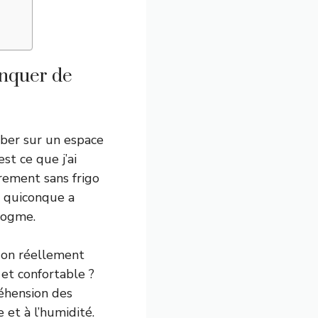
anquer de
mber sur un espace
st ce que j’ai
rement sans frigo
r quiconque a
dogme.
t-on réellement
 et confortable ?
réhension des
et à l’humidité.