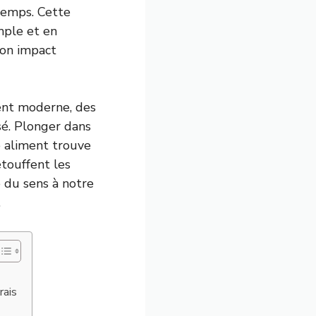
temps. Cette
mple et en
son impact
ent moderne, des
sé. Plonger dans
e aliment trouve
étouffent les
 du sens à notre
.
rais