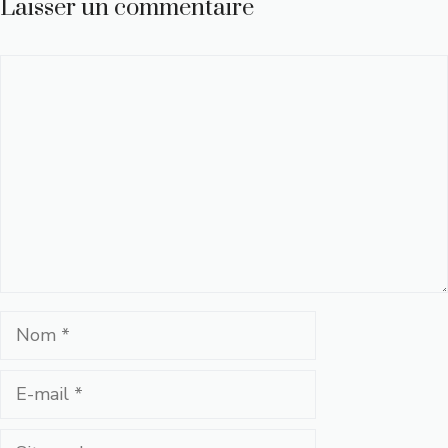
Laisser un commentaire
Commentaire
Nom
E-
mail
Site