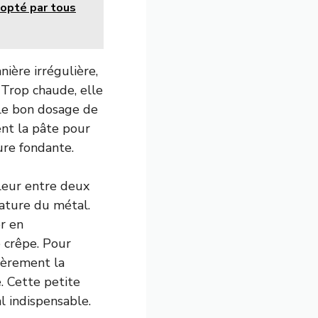
dopté par tous
nière irrégulière,
 Trop chaude, elle
 le bon dosage de
ment la pâte pour
ure fondante.
aleur entre deux
ature du métal.
r en
e crêpe. Pour
égèrement la
. Cette petite
l indispensable.