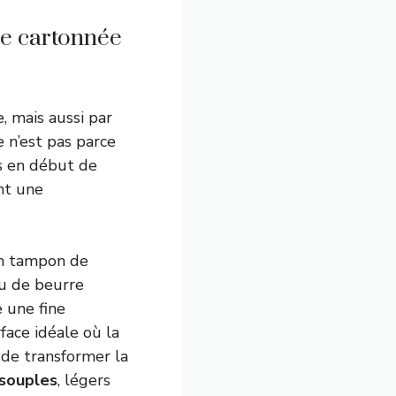
êpe cartonnée
, mais aussi par
e n’est pas parce
is en début de
ant une
 un tampon de
ou de beurre
e une fine
face idéale où la
s de transformer la
souples
, légers