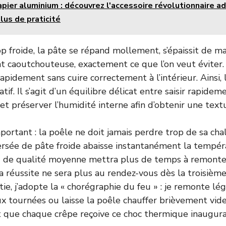
pier aluminium : découvrez l'accessoire révolutionnaire a
lus de praticité
op froide, la pâte se répand mollement, s’épaissit de ma
nt caoutchouteuse, exactement ce que l’on veut éviter.
rapidement sans cuire correctement à l’intérieur. Ainsi,
tif. Il s’agit d’un équilibre délicat entre saisir rapide
 et préserver l’humidité interne afin d’obtenir une text
portant : la poêle ne doit jamais perdre trop de sa ch
rsée de pâte froide abaisse instantanément la tempér
u de qualité moyenne mettra plus de temps à remonte
a réussite ne sera plus au rendez-vous dès la troisièm
tie, j’adopte la « chorégraphie du feu » : je remonte l
 tournées ou laisse la poêle chauffer brièvement vide
t que chaque crêpe reçoive ce choc thermique inaugura