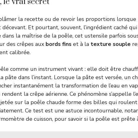
 le vrai secret
 blâmer la recette ou de revoir les proportions lorsque 
décevant. Et pourtant, souvent, l’ingrédient caché qui 
 dans la maîtrise de la poêle, cet ustensile parfois sou
r des crêpes aux
bords fins
et à la
texture souple
re
ent calibrée.
êle comme un instrument vivant : elle doit être chauff
 la pâte dans l’instant. Lorsque la pâte est versée, un 
ncher instantanément la transformation de l’eau en vap
i rendent la crêpe aérienne. Ce phénomène s’appelle l’ef
jetée sur la poêle chaude forme des billes qui roulent
iatement. Ce test est une astuce incontournable, not
momètre de cuisson, pour savoir si la poêle est prête à