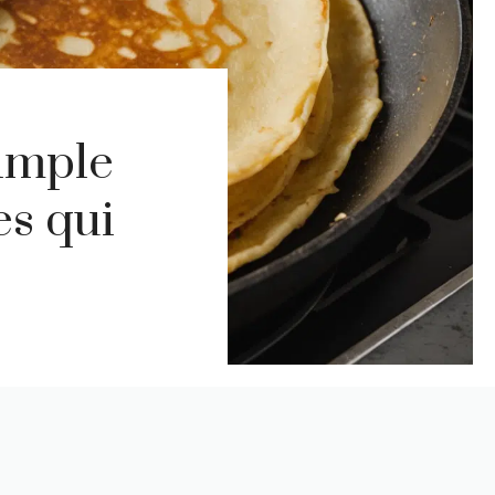
simple
es qui