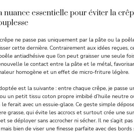
la nuance essentielle pour éviter la cr
souplesse
 crêpe ne passe pas uniquement par la pâte ou la poêle
isser cette dernière. Contrairement aux idées reçues, c
 poêle antiadhésive que l’on peut graisser une seule fo
enouvelle le contact entre la pâte et le métal, favoris
haleur homogène et un effet de micro-friture légère.
 adoptée est la suivante : entre chaque crêpe, je passe
ou un petit tissu coton propre imbibé d’huile neutre 
n le ferait avec un essuie-glace. Ce geste simple dépos
re grasse, qui évite les accrocs et surtout crée une sur
et se déployer sans accrocher ni sécher. Il ne s’agit pa
 mais bien de viser une finesse parfaite avec des bords