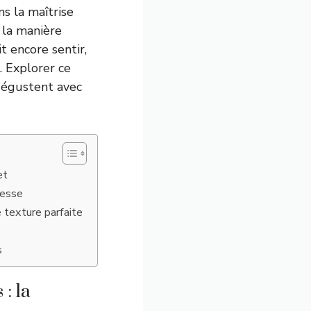
s la maîtrise
t la manière
it encore sentir,
. Explorer ce
 dégustent avec
et
lesse
 texture parfaite
s
: la