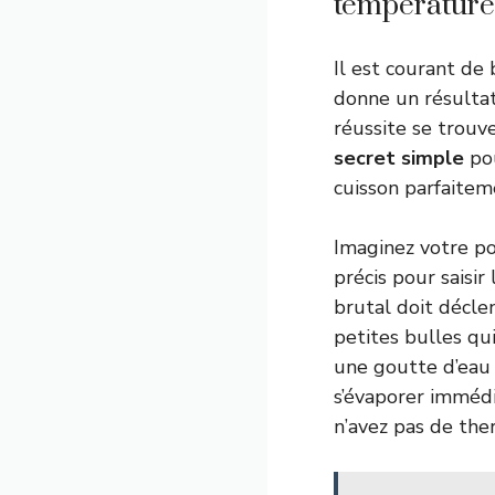
température,
Il est courant de
donne un résultat 
réussite se trouve
secret simple
pou
cuisson parfaitem
Imaginez votre po
précis pour saisir
brutal doit décle
petites bulles qu
une goutte d’eau 
s’évaporer imméd
n’avez pas de ther