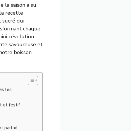
e la saison a su
la recette
t sucré qui
ansformant chaque
ini-révolution
ante savoureuse et
 notre boisson
es les
t et festif
t parfait