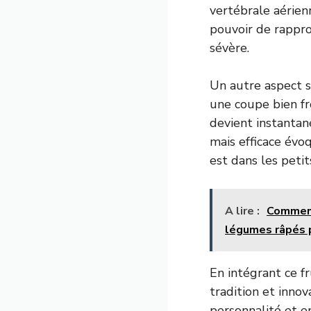
vertébrale aérienn
pouvoir de rappro
sévère.
Un autre aspect s
une coupe bien fro
devient instantané
mais efficace évoq
est dans les petit
A lire :
Comment
légumes râpés p
En intégrant ce f
tradition et inno
personnalité et e