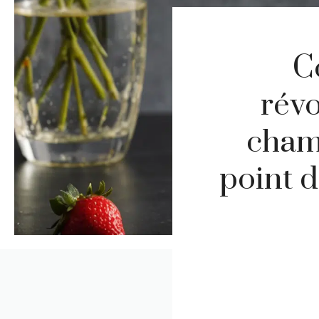
C
rév
cham
point d