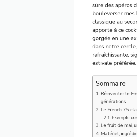
sûre des apéros ch
bouleverser mes h
classique au secon
apporte à ce cock
gorgée en une exp
dans notre cercle
rafraîchissante, s
estivale préférée.
Sommaire
Réinventer le Fre
générations
Le French 75 clas
Exemple conc
Le fruit de mai,
Matériel, ingrédi