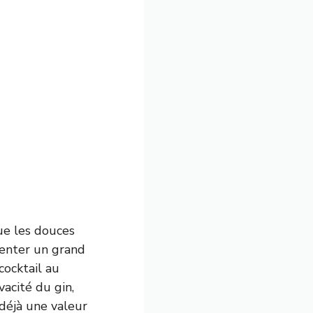
ue les douces
venter un grand
cocktail au
acité du gin,
 déjà une valeur