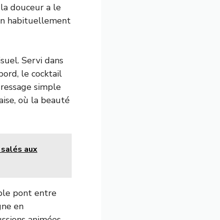
 la douceur a le
in habituellement
suel. Servi dans
ord, le cocktail
 dressage simple
aise, où la beauté
 salés aux
ble pont entre
gne en
cussions animées