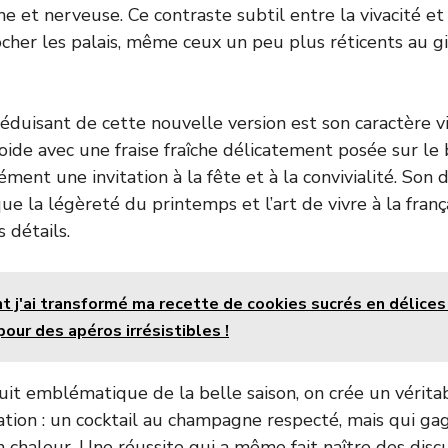
e et nerveuse. Ce contraste subtil entre la vivacité et
cher les palais, même ceux un peu plus réticents au g
éduisant de cette nouvelle version est son caractère vi
ide avec une fraise fraîche délicatement posée sur le b
ment une invitation à la fête et à la convivialité. Son
ue la légèreté du printemps et l’art de vivre à la franç
s détails.
 j'ai transformé ma recette de cookies sucrés en délices
our des apéros irrésistibles !
ruit emblématique de la belle saison, on crée un vérita
vation : un cocktail au champagne respecté, mais qui ga
n chaleur. Une réussite qui a même fait naître des dis