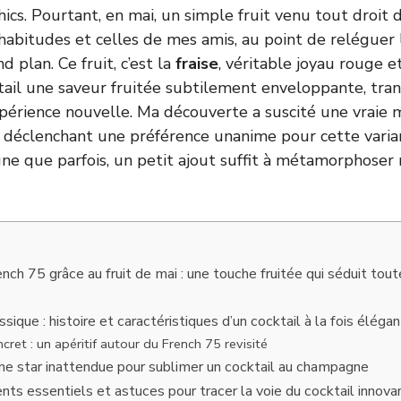
ics. Pourtant, en mai, un simple fruit venu tout droit d
abitudes et celles de mes amis, au point de reléguer 
d plan. Ce fruit, c’est la
fraise
, véritable joyau rouge e
tail une saveur fruitée subtilement enveloppante, tr
érience nouvelle. Ma découverte a suscité une vraie m
, déclenchant une préférence unanime pour cette vari
igne que parfois, un petit ajout suffit à métamorphoser
nch 75 grâce au fruit de mai : une touche fruitée qui séduit tout
sique : histoire et caractéristiques d’un cocktail à la fois élégan
ret : un apéritif autour du French 75 revisité
 une star inattendue pour sublimer un cocktail au champagne
ents essentiels et astuces pour tracer la voie du cocktail innovan