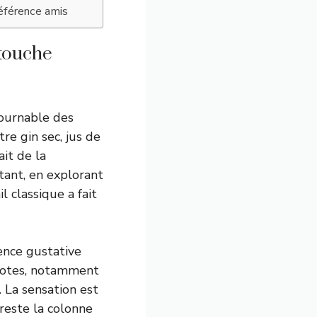
référence amis
 touche
tournable des
re gin sec, jus de
it de la
rtant, en explorant
l classique a fait
ience gustative
 notes, notamment
. La sensation est
reste la colonne