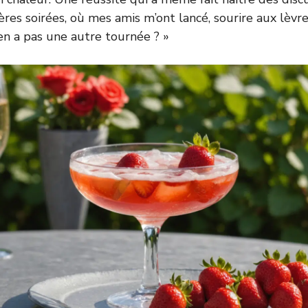
ères soirées, où mes amis m’ont lancé, sourire aux lèvr
y en a pas une autre tournée ? »