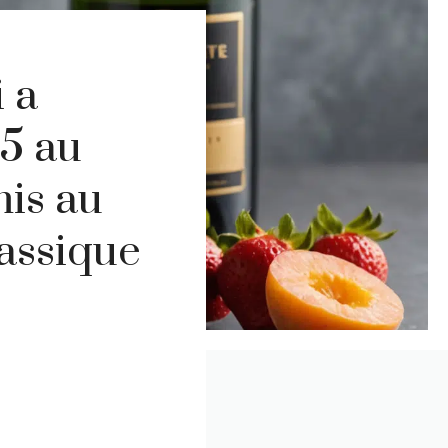
 a
5 au
is au
lassique