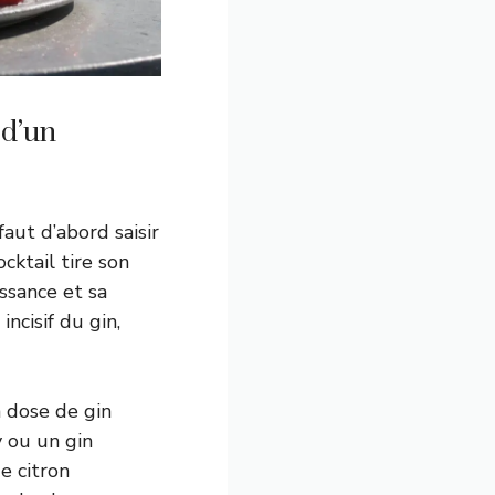
 d’un
aut d’abord saisir
cktail tire son
ssance et sa
ncisif du gin,
a dose de gin
 ou un gin
e citron