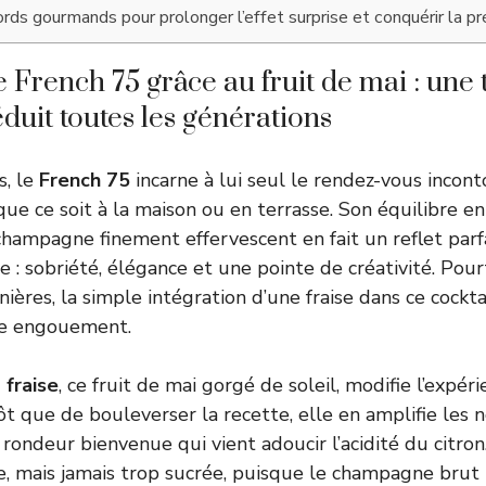
ords gourmands pour prolonger l’effet surprise et conquérir la p
e French 75 grâce au fruit de mai : une
éduit toutes les générations
s, le
French 75
incarne à lui seul le rendez-vous incon
ue ce soit à la maison ou en terrasse. Son équilibre ent
 champagne finement effervescent en fait un reflet parfa
e : sobriété, élégance et une pointe de créativité. Pou
nières, la simple intégration d’une fraise dans ce cocktai
ble engouement.
 fraise
, ce fruit de mai gorgé de soleil, modifie l’expér
tôt que de bouleverser la recette, elle en amplifie les
rondeur bienvenue qui vient adoucir l’acidité du citron
e, mais jamais trop sucrée, puisque le champagne brut 