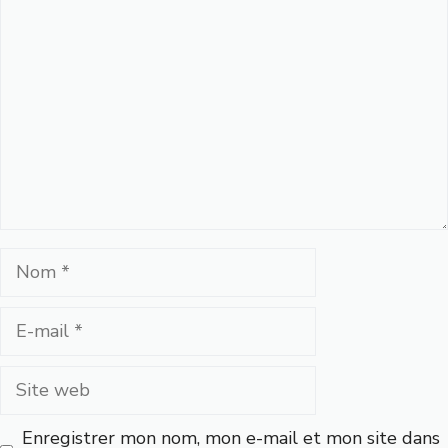
Commentaire
Nom
E-
mail
Site
web
Enregistrer mon nom, mon e-mail et mon site dans