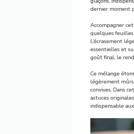
glaçons, indispens
dernier moment p
Accompagner cette
quelques feuilles
L’écrasement léger
essentielles et s
goût final, le ren
Ce mélange étonna
légèrement mûrs, 
convives. Dans ce
astuces originale
indispensable aux