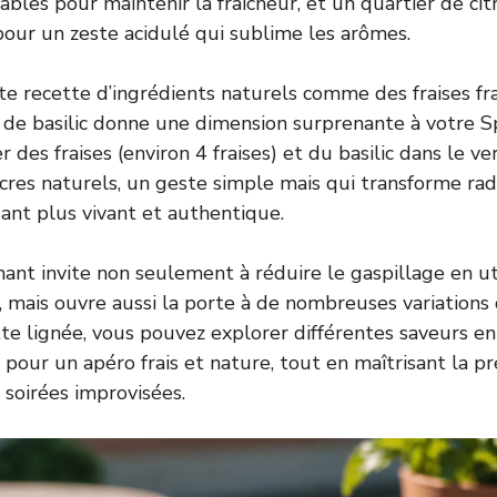
ables pour maintenir la fraîcheur, et un quartier de ci
our un zeste acidulé qui sublime les arômes.
 recette d’ingrédients naturels comme des fraises fra
 de basilic donne une dimension surprenante à votre Sp
 des fraises (environ 4 fraises) et du basilic dans le ve
ucres naturels, un geste simple mais qui transforme ra
dant plus vivant et authentique.
nt invite non seulement à réduire le gaspillage en uti
mais ouvre aussi la porte à de nombreuses variations 
tte lignée, vous pouvez explorer différentes saveurs e
s pour un
apéro frais et nature
, tout en maîtrisant la p
 soirées improvisées.