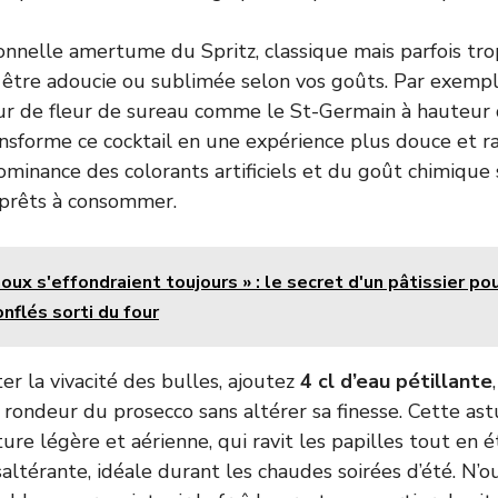
tionnelle amertume du Spritz, classique mais parfois t
t être adoucie ou sublimée selon vos goûts. Par exemp
eur de fleur de sureau comme le St-Germain à hauteur
ansforme ce cocktail en une expérience plus douce et ra
ominance des colorants artificiels et du goût chimique
s prêts à consommer.
oux s'effondraient toujours » : le secret d'un pâtissier po
nflés sorti du four
er la vivacité des bulles, ajoutez
4 cl d’eau pétillante
a rondeur du prosecco sans altérer sa finesse. Cette a
ure légère et aérienne, qui ravit les papilles tout en é
térante, idéale durant les chaudes soirées d’été. N’ou