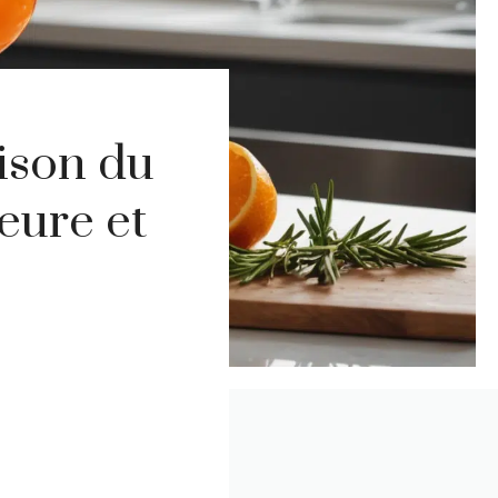
ison du
leure et