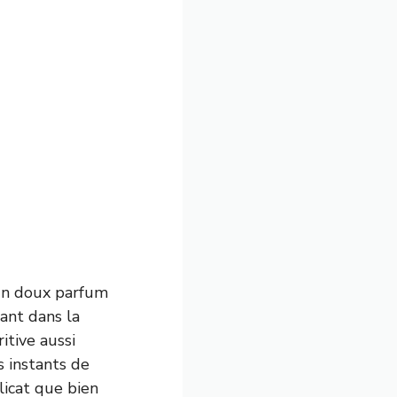
 un doux parfum
nant dans la
itive aussi
s instants de
élicat que bien