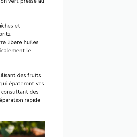
tron vert pressé au
îches et
ritz.
rre libère huiles
dicalement le
lisant des fruits
qui épateront vos
n consultant des
réparation rapide