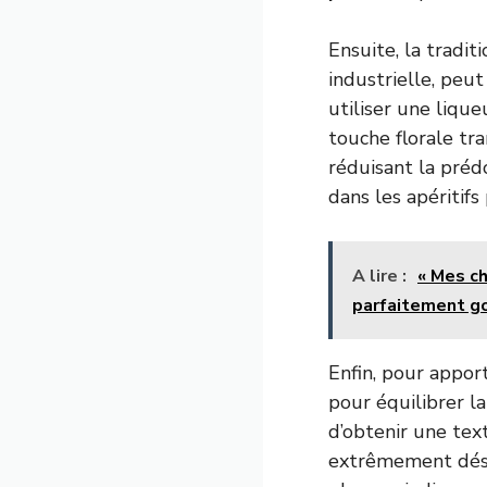
Ensuite, la tradi
industrielle, peu
utiliser une liqu
touche florale tr
réduisant la préd
dans les apéritif
A lire :
« Mes ch
parfaitement go
Enfin, pour apport
pour équilibrer l
d’obtenir une text
extrêmement désal