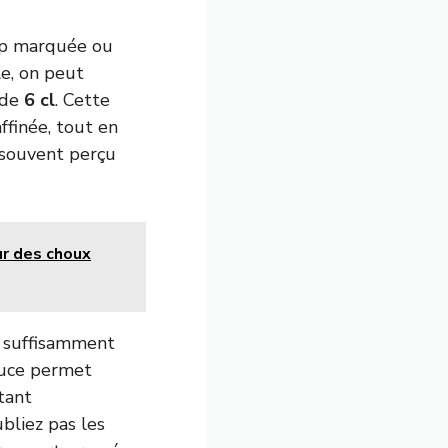
rop marquée ou
le, on peut
 de
6 cl
. Cette
ffinée, tout en
 souvent perçu
ur des choux
, suffisamment
stuce permet
tant
bliez pas les