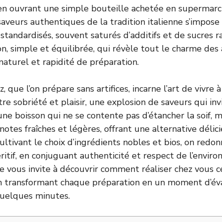
en ouvrant une simple bouteille achetée en supermarc
saveurs authentiques de la tradition italienne s’impose
standardisés, souvent saturés d’additifs et de sucres raf
, simple et équilibrée, qui révèle tout le charme des a
 naturel et rapidité de préparation.
, que l’on prépare sans artifices, incarne l’art de vivre à 
re sobriété et plaisir, une explosion de saveurs qui in
une boisson qui ne se contente pas d’étancher la soif, 
 notes fraîches et légères, offrant une alternative délic
cultivant le choix d’ingrédients nobles et bios, on redo
péritif, en conjuguant authenticité et respect de l’envir
je vous invite à découvrir comment réaliser chez vous ce
 transformant chaque préparation en un moment d’évas
quelques minutes.