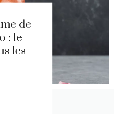
gume de
 : le
us les