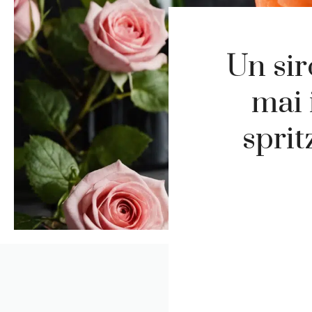
Un sir
mai 
sprit