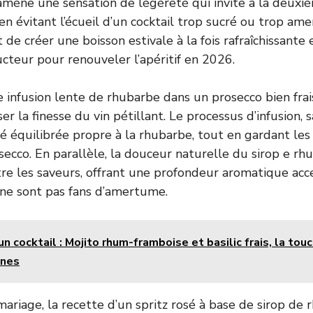
 amène une sensation de légèreté qui invite à la deuxiè
n évitant l’écueil d’un cocktail trop sucré ou trop ame
 de créer une boisson estivale à la fois rafraîchissant
ucteur pour renouveler l’apéritif en 2026.
ne infusion lente de rhubarbe dans un prosecco bien frai
er la finesse du vin pétillant. Le processus d’infusion, 
té équilibrée propre à la rhubarbe, tout en gardant les
secco. En parallèle, la douceur naturelle du sirop e rh
tre les saveurs, offrant une profondeur aromatique acce
ne sont pas fans d’amertume.
 un cocktail : Mojito rhum-framboise et basilic frais, la tou
ines
mariage, la recette d’un spritz rosé à base de sirop de