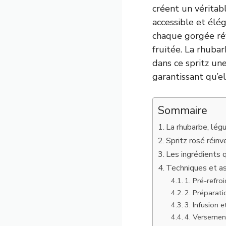
créent un véritabl
accessible et élég
chaque gorgée rév
fruitée. La rhubar
dans ce spritz une
garantissant qu’e
Sommaire
La rhubarbe, légu
Spritz rosé réinv
Les ingrédients q
Techniques et ast
1. Pré-refro
2. Préparati
3. Infusion 
4. Versement