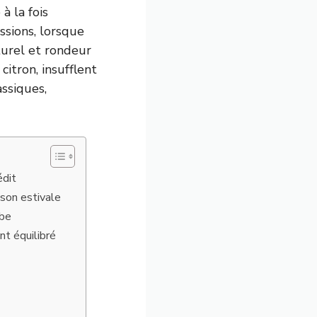
à la fois
ssions, lorsque
turel et rondeur
citron, insufflent
assiques,
édit
sson estivale
rbe
nt équilibré