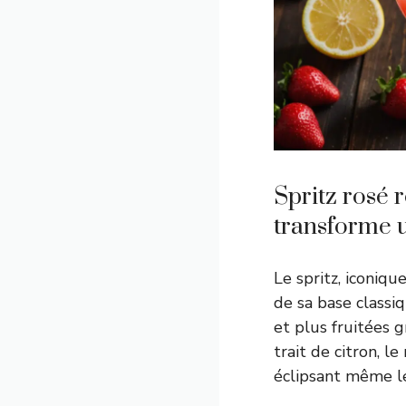
Spritz rosé r
transforme u
Le spritz, iconiq
de sa base classi
et plus fruitées g
trait de citron, le
éclipsant même le