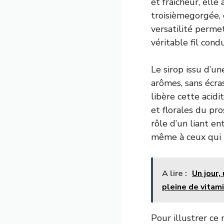
et fraîcheur, elle
troisièmegorgée, e
versatilité permet
véritable fil cond
Le sirop issu d’u
arômes, sans écras
libère cette acidi
et florales du pro
rôle d’un liant en
même à ceux qui 
A lire :
Un jour,
pleine de vitam
Pour illustrer ce 