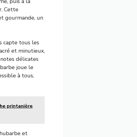
me, puis à la
r. Cette
e et gourmande, un
s capte tous les
sacré et minutieux,
 notes délicates
ubarbe joue le
ssible à tous,
che printanière
 rhubarbe et