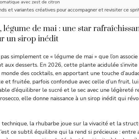
aromatique avec zest de citron
s et variantes créatives pour accompagner et revisiter ce sprit
 légume de mai : une star rafraîchissan
r un sirop inédit
 pas simplement ce « légume de mai » que l’on associe
t aux desserts. En 2026, cette plante acidulée s’invite
 monde des cocktails, en apportant une touche d’audac
 et fruitée, parfois confondue avec celle d’un fruit, lu
pable d’équilibrer le sucré et le sec avec une légèreté 
osecco, elle donne naissance à un sirop inédit qui révo
technique, la rhubarbe joue sur la vivacité et la struc
est ce subtil équilibre qui la rend si précieuse : entre 