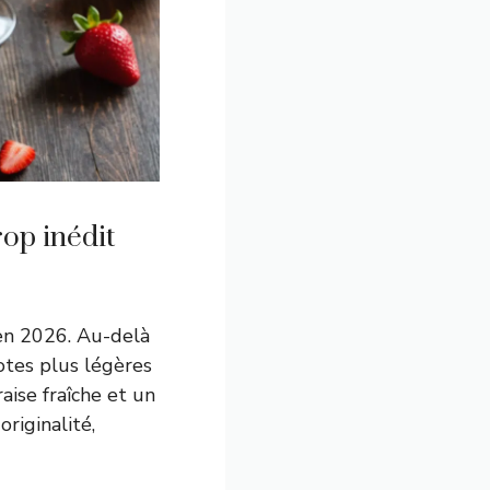
rop inédit
 en 2026. Au-delà
otes plus légères
raise fraîche et un
originalité,