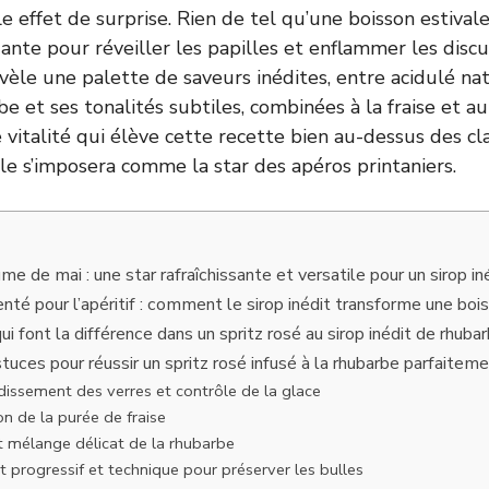
e effet de surprise. Rien de tel qu’une boisson estivale 
ante pour réveiller les papilles et enflammer les discu
èle une palette de saveurs inédites, entre acidulé na
be et ses tonalités subtiles, combinées à la fraise et au 
 vitalité qui élève cette recette bien au-dessus des cl
lle s’imposera comme la star des apéros printaniers.
me de mai : une star rafraîchissante et versatile pour un sirop in
enté pour l’apéritif : comment le sirop inédit transforme une boi
ui font la différence dans un spritz rosé au sirop inédit de rhuba
uces pour réussir un spritz rosé infusé à la rhubarbe parfaiteme
idissement des verres et contrôle de la glace
on de la purée de fraise
et mélange délicat de la rhubarbe
 progressif et technique pour préserver les bulles