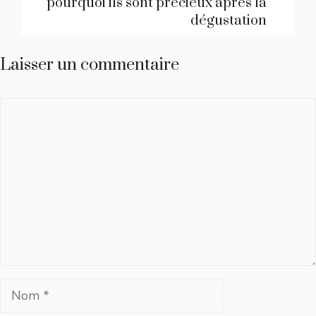
pourquoi ils sont précieux après la
dégustation
Laisser un commentaire
Commentaire
Nom