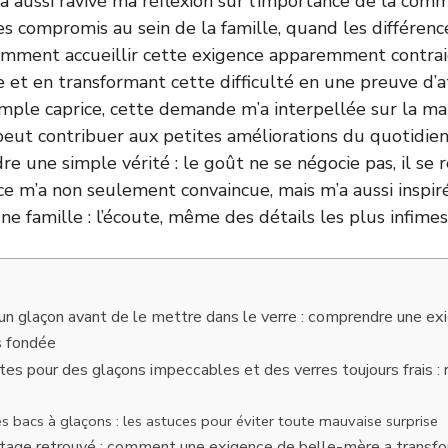
a aussi ravivé ma réflexion sur l’importance de la com
s compromis au sein de la famille, quand les différenc
mment accueillir cette exigence apparemment contrai
e et en transformant cette difficulté en une preuve d’
simple caprice, cette demande m’a interpellée sur la m
ut contribuer aux petites améliorations du quotidie
re une simple vérité : le goût ne se négocie pas, il se 
ce m’a non seulement convaincue, mais m’a aussi inspiré
’une famille : l’écoute, même des détails les plus infimes
un glaçon avant de le mettre dans le verre : comprendre une ex
s fondée
tes pour des glaçons impeccables et des verres toujours frais :
es bacs à glaçons : les astuces pour éviter toute mauvaise surprise
tage retrouvé : comment une exigence de belle-mère a transfor