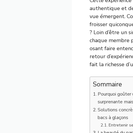
Cette expérience 
authentique et de
vue émergent. Co
froisser quiconqu
? Loin d’être un 
chaque membre pe
osant faire entend
retour d’expérien
fait la richesse d
Sommaire
Pourquoi goûter 
surprenante mai
Solutions concrè
bacs à glaçons
Entretenir s
La beauté du par