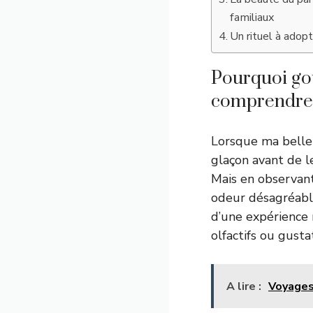
familiaux
Un rituel à adopt
Pourquoi goû
comprendre 
Lorsque ma belle
glaçon avant de l
Mais en observant
odeur désagréable,
d’une expérience 
olfactifs ou gusta
A lire :
Voyages