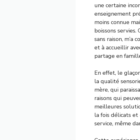
une certaine inco
enseignement préc
moins connue mais
boissons servies. 
sans raison, m’a c
et à accueillir av
partage en famill
En effet, le glaço
la qualité sensor
mère, qui paraiss
raisons qui peuven
meilleures solutio
la fois délicats e
service, même dan