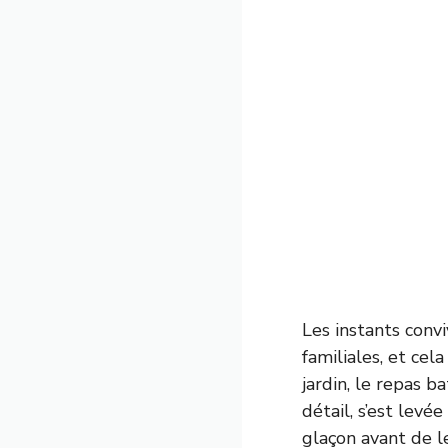
Les instants conv
familiales, et cel
jardin, le repas 
détail, s’est levé
glaçon avant de l