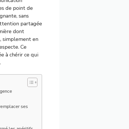
munication
es de point de
gnante, sans
attention partagée
anière dont
n, simplement en
respecte. Ce
e à chérir ce qui
.
igence
 remplacer ses
mé les apéritifs