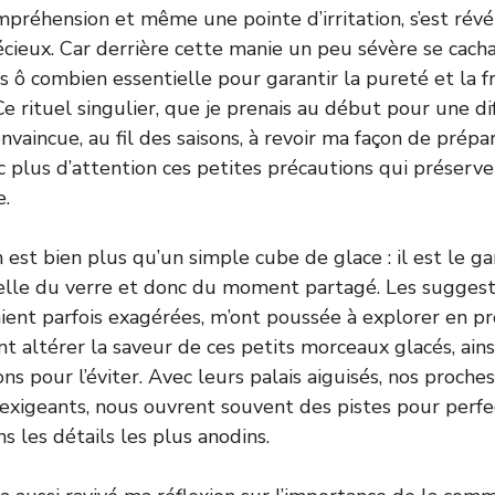
mpréhension et même une pointe d’irritation, s’est rév
ieux. Car derrière cette manie un peu sévère se cacha
 ô combien essentielle pour garantir la pureté et la f
Ce rituel singulier, que je prenais au début pour une d
onvaincue, au fil des saisons, à revoir ma façon de prép
ec plus d’attention ces petites précautions qui préserve
e.
n est bien plus qu’un simple cube de glace : il est le g
ielle du verre et donc du moment partagé. Les suggest
aient parfois exagérées, m’ont poussée à explorer en p
t altérer la saveur de ces petits morceaux glacés, ains
ns pour l’éviter. Avec leurs palais aiguisés, nos proche
t exigeants, nous ouvrent souvent des pistes pour perfe
s les détails les plus anodins.