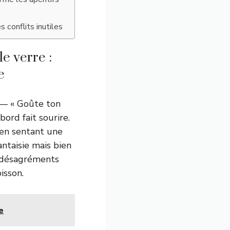
 conflits inutiles
e verre :
e
 — « Goûte ton
ord fait sourire.
 en sentant une
antaisie mais bien
s désagréments
isson.
e