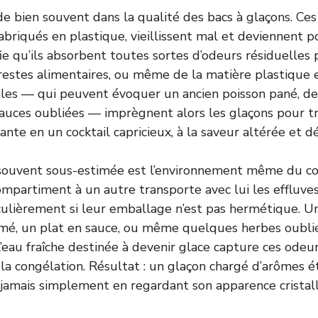
e bien souvent dans la qualité des bacs à glaçons. Ces
abriqués en plastique, vieillissent mal et deviennent p
fie qu’ils absorbent toutes sortes d’odeurs résiduelles
restes alimentaires, ou même de la matière plastique
bles — qui peuvent évoquer un ancien poisson pané, d
sauces oubliées — imprègnent alors les glaçons pour t
sante en un cocktail capricieux, à la saveur altérée et d
souvent sous-estimée est l’environnement même du con
compartiment à un autre transporte avec lui les effluve
culièrement si leur emballage n’est pas hermétique. U
mé, un plat en sauce, ou même quelques herbes oubliée
l’eau fraîche destinée à devenir glace capture ces odeur
la congélation. Résultat : un glaçon chargé d’arômes é
jamais simplement en regardant son apparence cristall