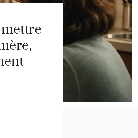
 mettre
-mère,
ement