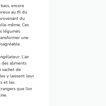
 bacs, encore
oreux au fil du
 provenant du
 elle-même. Ces
es légumes
ransformer une
ésagréable.
gélateur. L’air
s des aliments
n sachet de
s y laissent leur
s et les
trangers que l’on
ine.