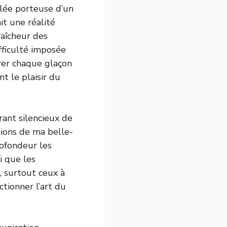
élée porteuse d’un
it une réalité
raîcheur des
ifficulté imposée
arer chaque glaçon
nt le plaisir du
arant silencieux de
ions de ma belle-
rofondeur les
i que les
s, surtout ceux à
ctionner l’art du