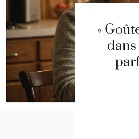
« Goût
dans 
parf