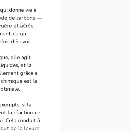
 qui donne vie à
xyde de carbone —
égère et aérée.
ment, ce qui
fois décevoir.
que, elle agit
iquides, et la
ellement grâce à
 chimique est la
optimale.
xemple, si la
t la réaction, ce
r. Cela conduit à
jout de la levure