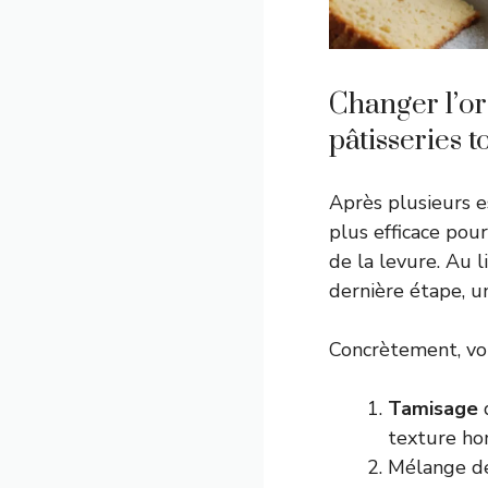
Changer l’ord
pâtisseries t
Après plusieurs es
plus efficace pou
de la levure. Au l
dernière étape, u
Concrètement, voi
Tamisage
d
texture h
Mélange des