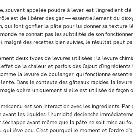
e, souvent appelée poudre à lever, est l’ingrédient clé
rôle est de libérer des gaz — essentiellement du dio
, qui font gonfler la pâte pour lui donner sa texture l
 monde ne connaît pas les subtilités de son fonctionne
 malgré des recettes bien suivies, le résultat peut par
lement deux types de levures utilisées : la levure chimi
effet de la chaleur et parfois dès l’ajout d’ingrédients l
comme la levure de boulanger, qui fonctionne essenti
lente. Dans le contexte des gâteaux rapides, la levure
 magie opère uniquement si elle est utilisée de façon 
méconnu est son interaction avec les ingrédients. Par e
e avant les liquides, l’humidité déclenche immédiatemen
az s’échappe avant même que la pâte ne soit mise au fou
u qui lève peu. C’est pourquoi le moment et l’ordre d’a