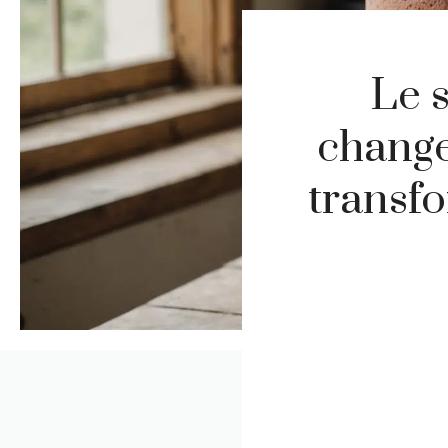
Le 
changer
transf