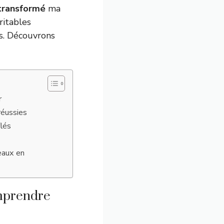
transformé
ma
ritables
rs. Découvrons
r
 réussies
flés
eaux en
omprendre