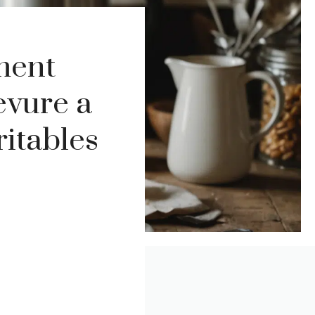
ment
levure a
itables