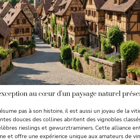
exception au cœur d’un paysage naturel prése
sume pas à son histoire, il est aussi un joyau de la vit
entes douces des collines abritent des vignobles classé
élèbres rieslings et gewurztraminers. Cette alliance en
âme et offre une expérience unique aux amateurs de vin