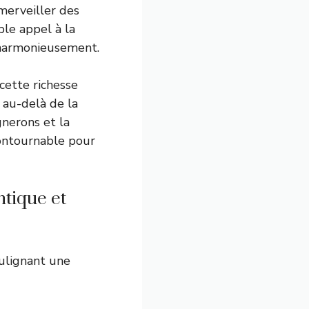
émerveiller des
ble appel à la
 harmonieusement.
cette richesse
n au-delà de la
gnerons et la
contournable pour
ntique et
oulignant une