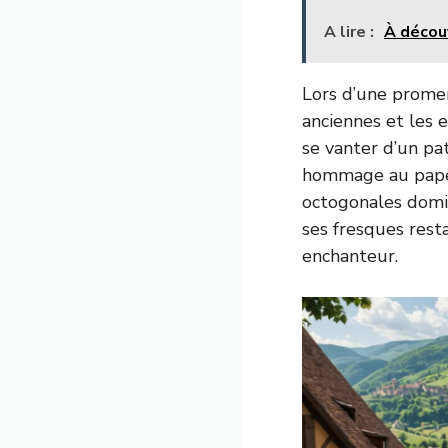
A lire :
À découv
Lors d’une promen
anciennes et les e
se vanter d’un pa
hommage au pape 
octogonales domi
ses fresques res
enchanteur.