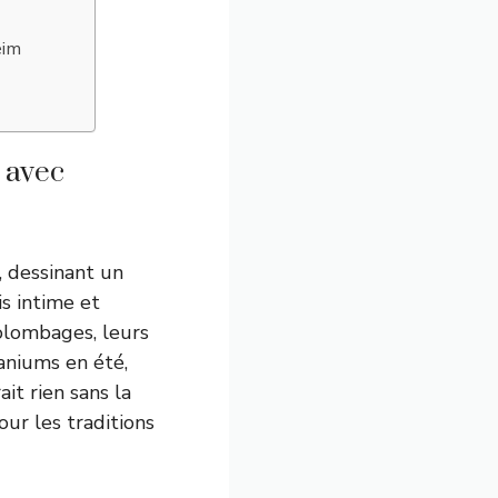
eim
 avec
, dessinant un
s intime et
colombages, leurs
aniums en été,
it rien sans la
ur les traditions