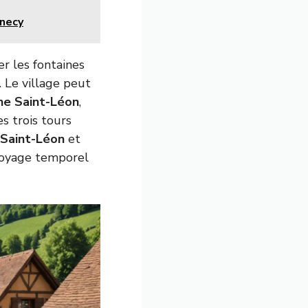
nnecy
r les fontaines
. Le village peut
ne Saint-Léon
,
es trois tours
 Saint-Léon
et
voyage temporel