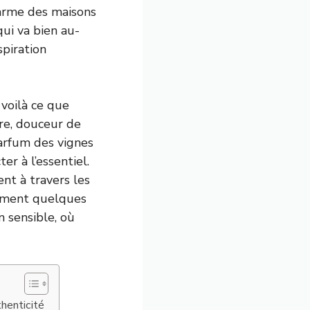
harme des maisons
ui va bien au-
spiration
voilà ce que
ire, douceur de
 parfum des vignes
r à l’essentiel.
ent à travers les
lement quelques
 sensible, où
thenticité