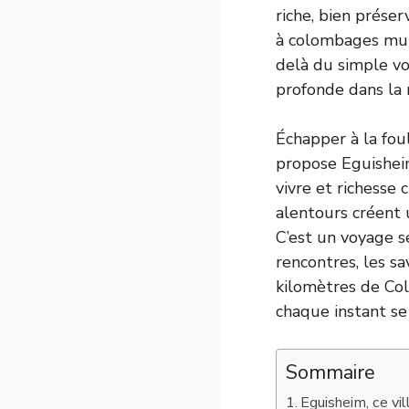
riche, bien prése
à colombages mult
delà du simple vo
profonde dans la 
Échapper à la fou
propose Eguisheim
vivre et richesse 
alentours créent 
C’est un voyage se
rencontres, les s
kilomètres de Col
chaque instant se
Sommaire
Eguisheim, ce vi