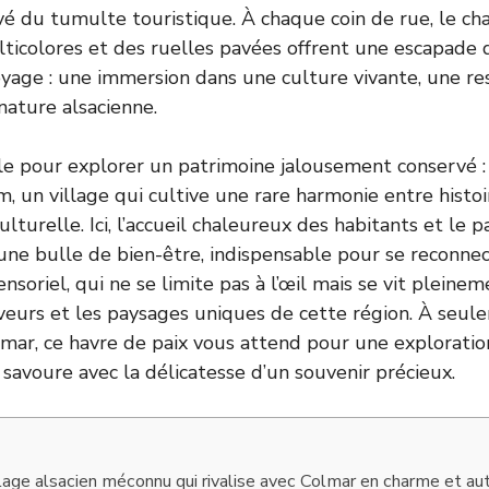
rvé du tumulte touristique. À chaque coin de rue, le c
icolores et des ruelles pavées offrent une escapade q
yage : une immersion dans une culture vivante, une re
nature alsacienne.
le pour explorer un patrimoine jalousement conservé : 
, un village qui cultive une rare harmonie entre histo
culturelle. Ici, l’accueil chaleureux des habitants et le
une bulle de bien-être, indispensable pour se reconnecte
nsoriel, qui ne se limite pas à l’œil mais se vit pleinem
aveurs et les paysages uniques de cette région. À seu
mar, ce havre de paix vous attend pour une exploration
 savoure avec la délicatesse d’un souvenir précieux.
llage alsacien méconnu qui rivalise avec Colmar en charme et au